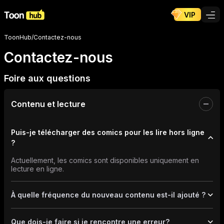
VIP
ToonHub
/
Contactez-nous
Contactez-nous
Foire aux questions
Contenu et lecture
Puis-je télécharger des comics pour les lire hors ligne
?
Actuellement, les comics sont disponibles uniquement en
lecture en ligne.
À quelle fréquence du nouveau contenu est-il ajouté ?
De nouveaux épisodes et de nouvelles séries sont ajoutés
régulièrement. Bientôt, vous pourrez même suivre vos
Que dois-je faire si je rencontre une erreur?