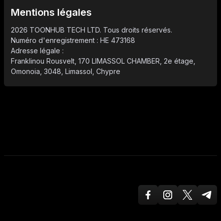
Mentions légales
2026 TOONHUB TECH LTD. Tous droits réservés.
Numéro d'enregistrement : HE 473168
Adresse légale :
Franklinou Rousvelt, 170 LIMASSOL CHAMBER, 2e étage,
Omonoia, 3048, Limassol, Chypre
Facebook
Instagram
Twitter X
Teleg
ToonHub