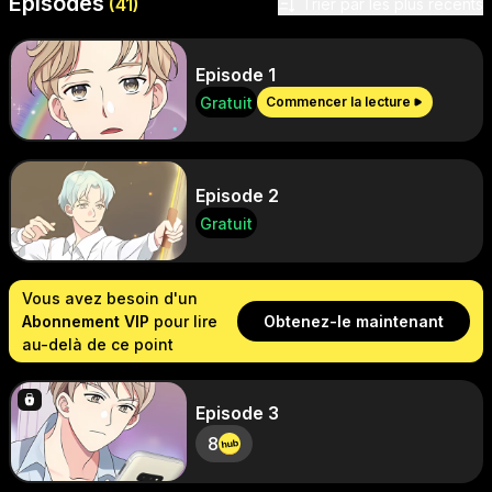
Épisodes
Trier par
(
41
)
Trier par les plus récents
Episode 1
Gratuit
Commencer la lecture
Episode 2
Gratuit
Vous avez besoin d'un
Abonnement VIP
pour lire
Obtenez-le maintenant
au-delà de ce point
Episode 3
8