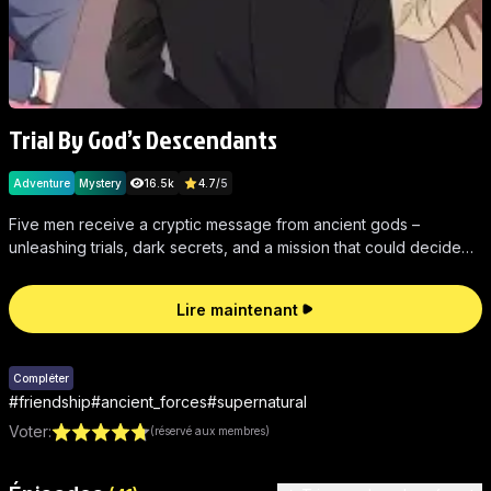
Trial By God’s Descendants
Adventure
Mystery
16.5k
4.7
/
5
Five men receive a cryptic message from ancient gods –
unleashing trials, dark secrets, and a mission that could decide
the fate of Earth.
Lire maintenant
Compléter
#
friendship
#
ancient_forces
#
supernatural
Voter
:
(réservé aux membres)