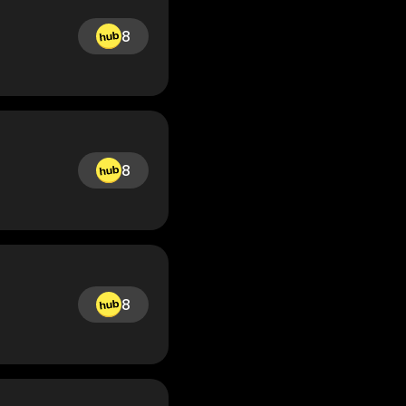
8
8
8