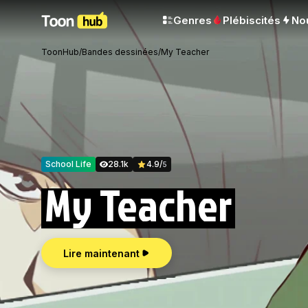
Genres
Plébiscités
No
ToonHub
/
Bandes dessinées
/
My Teacher
School Life
28.1k
4.9
/
5
My Teacher
Lire maintenant