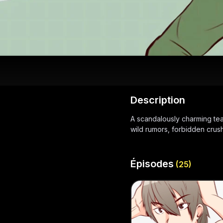
Description
A scandalously charming teac
wild rumors, forbidden crush
Épisodes
(
25
)