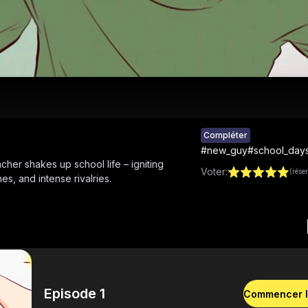
Compléter
#
new_guy
#
school_day
her shakes up school life – igniting
Voter
:
(rése
es, and intense rivalries.
Episode 1
Commencer l