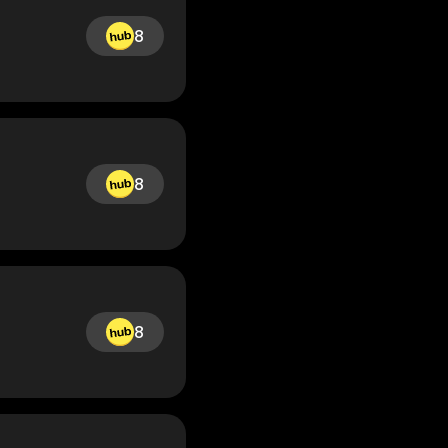
8
8
8