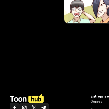
ToonHub
Entreprise
Genres
Facebook
Instagram
Twitter X
Telegram