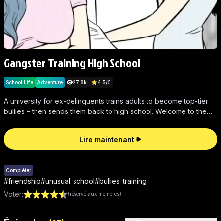
Gangster Training High School
School Life
Adventure
27.8k
4.5
/
5
A university for ex-delinquents trains adults to become top-tier
bullies – then sends them back to high school. Welcome to the
wildest campus in Korea!
Lire maintenant
Compléter
#
friendship
#
unusual_school
#
bullies_training
Voter
:
(réservé aux membres)