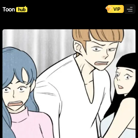
VIP
ToonHub
/
Bandes dessinées
/
Gangster Training High School