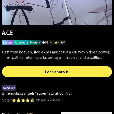
A.C.E
Fantasy
Adventure
Mystery
55.3k
4.5
/
5
Cast from heaven, five exiles must trust a girl with hidden power.
Their path to return sparks betrayal, miracles, and a battle
between worlds.
Leer ahora
Completo
#
friendship
#
angels
#
supernatural_conflict
Votar
:
(solo para miembros)