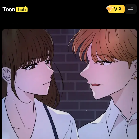
VIP
ToonHub
/
Cómics
/
A.C.E