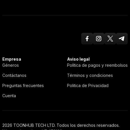
Facebook
Instagram
Twitter X
Teleg
ToonHub
Empresa
Aviso legal
Géneros
Política de pagos y reembolsos
Contáctanos
Términos y condiciones
Preguntas frecuentes
Politica de Privacidad
Cuenta
2026 TOONHUB TECH LTD. Todos los derechos reservados.