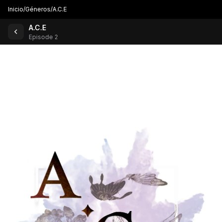
Inicio
/
Géneros
/
A.C.E
A.C.E
Volver a los cómics
Episode 2