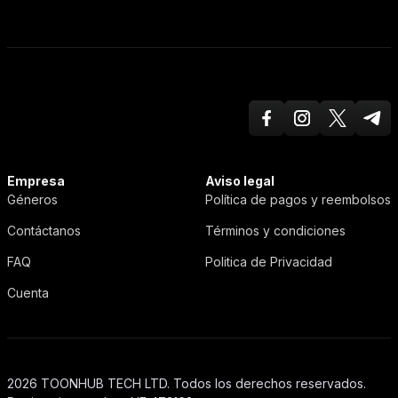
Facebook
Instagram
Twitter X
Teleg
ToonHub
Empresa
Aviso legal
Géneros
Política de pagos y reembolsos
Contáctanos
Términos y condiciones
FAQ
Politica de Privacidad
Cuenta
2026 TOONHUB TECH LTD. Todos los derechos reservados.