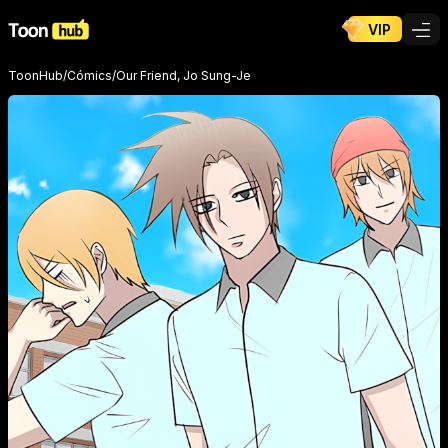
VIP
ToonHub
/
Cómics
/
Our Friend, Jo Sung-Je