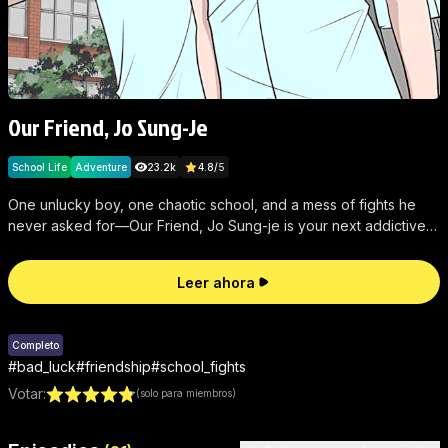
Our Friend, Jo Sung-Je
School Life
Adventure
23.2k
4.8
/
5
One unlucky boy, one chaotic school, and a mess of fights he
never asked for—Our Friend, Jo Sung-je is your next addictive,
wild comic fix.
Leer ahora
Completo
#
bad_luck
#
friendship
#
school_fights
Votar
:
(solo para miembros)