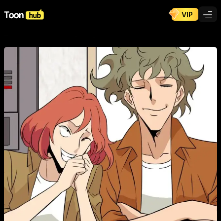
VIP
ToonHub
/
Cómics
/
Immortal Ones