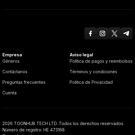
Facebook
Instagram
Twitter X
Teleg
ToonHub
Empresa
Aviso legal
Géneros
Política de pagos y reembolsos
Contáctanos
Términos y condiciones
Preguntas frecuentes
Politica de Privacidad
Cuenta
2026 TOONHUB TECH LTD. Todos los derechos reservados.
Número de registro: HE 473168