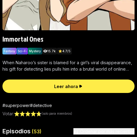
Immortal Ones
Fantasy
Sci-Fi
Mystery
15.7k
4.7
/
5
When Naharoo’s sister is blamed for a girl’s viral disappearance,
his gift for detecting lies pulls him into a brutal world of online
hate, fear, and buried truth.
Leer ahora
#
superpower
#
detective
Votar
:
(solo para miembros)
Episodios
Ordenar por
(
53
)
Ordenar por más recientes