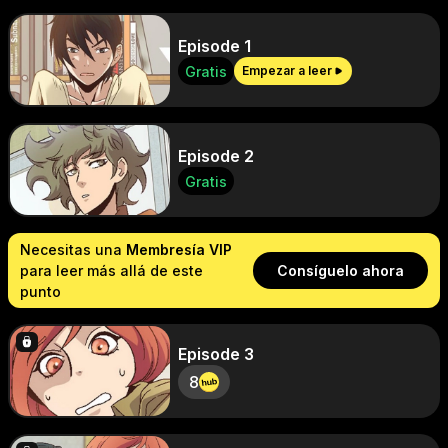
Episode 1
Gratis
Empezar a leer
Episode 2
Gratis
Necesitas una
Membresía VIP
para leer más allá de este
Consíguelo ahora
punto
Episode 3
8