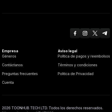
Facebook
Instagram
Twitter X
Teleg
ToonHub
Empresa
Aviso legal
Géneros
Política de pagos y reembolsos
Contáctanos
Términos y condiciones
Preguntas frecuentes
Politica de Privacidad
Cuenta
2026 TOONHUB TECH LTD. Todos los derechos reservados.