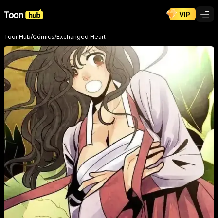
VIP
ToonHub
/
Cómics
/
Exchanged Heart