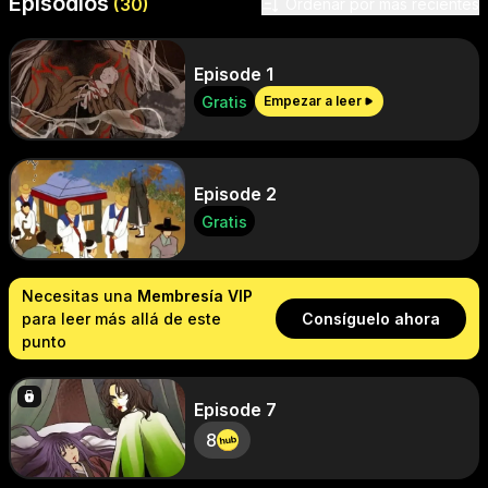
Episodios
Ordenar por
(
30
)
Ordenar por más recientes
Episode 1
Gratis
Empezar a leer
Episode 2
Gratis
Necesitas una
Membresía VIP
para leer más allá de este
Consíguelo ahora
punto
Episode 7
8