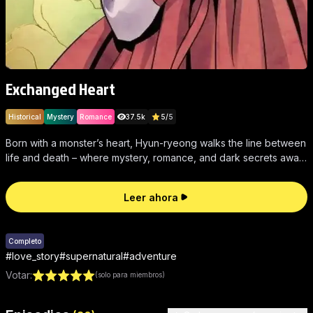
Exchanged Heart
Historical
Mystery
Romance
37.5k
5
/
5
Born with a monster’s heart, Hyun-ryeong walks the line between
life and death – where mystery, romance, and dark secrets await
in Exchanged Heart.
Leer ahora
Completo
#
love_story
#
supernatural
#
adventure
Votar
:
(solo para miembros)