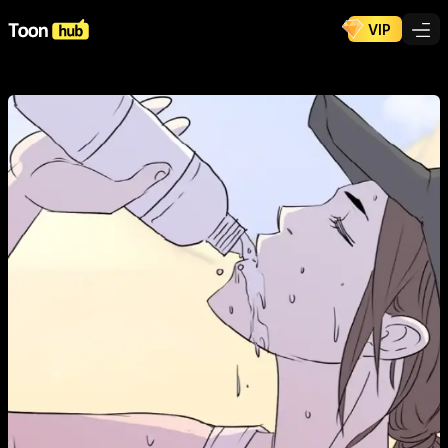
VIP
ToonHub
/
Cómics
/
Desert