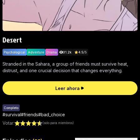
Desert
Psychological
Adventure
Drama
31.2k
4.5
/
5
Stranded in the Sahara, a group of friends must survive heat,
distrust, and one crucial decision that changes everything.
Leer ahora
Completo
#
survival
#
friends
#
bad_choice
Votar
:
(solo para miembros)