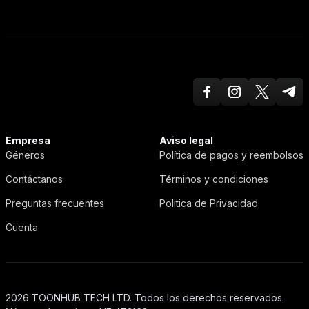
Facebook
Instagram
Twitter X
Teleg
ToonHub
Empresa
Aviso legal
Géneros
Política de pagos y reembolsos
Contáctanos
Términos y condiciones
Preguntas frecuentes
Politica de Privacidad
Cuenta
2026 TOONHUB TECH LTD. Todos los derechos reservados.