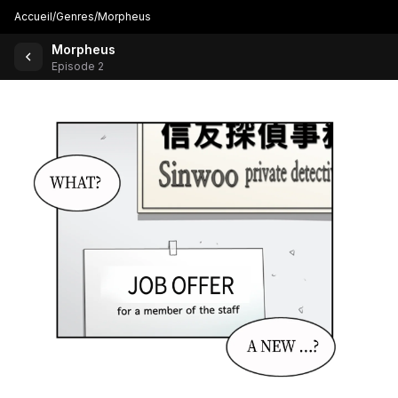
Accueil
/
Genres
/
Morpheus
Morpheus
Retour aux comics
Episode 2